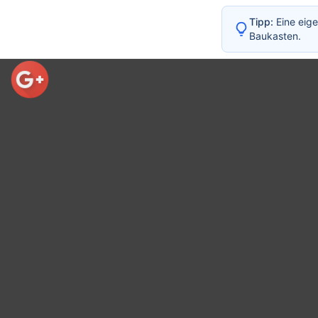
WZG - Allianz Germany - Weitstrecken - Tauben Züc
Tipp:
Eine eige
Baukasten.
WZG-Allianz