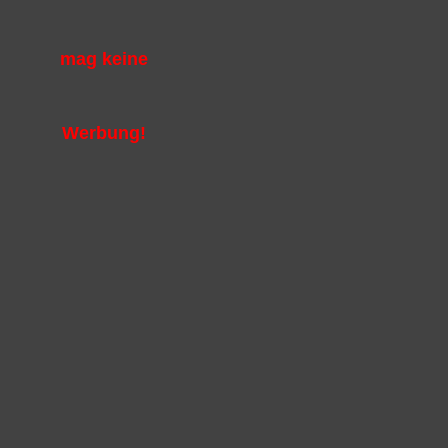
mag keine
n, von dort aus
r in die Allgäuer
Werbung!