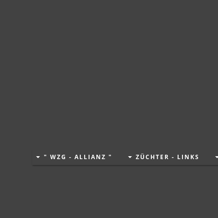
mag keine
Werbung!
Google+
Text über dem Design (kann z.B. auch für CSS-Co
" WZG - ALLIANZ "
ZÜCHTER - LINKS