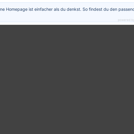
htergemeinschaft der Superlative
ne Homepage ist einfacher als du denkst. So findest du den passen
powered b