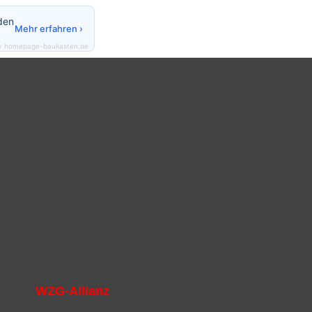
den
Mehr erfahren ›
y homepage-baukasten.de
WZG-Allianz